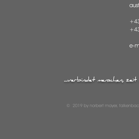
aust
+43
+43
e-m
...verbindet menschen, zei
© 2019 by norbert mayer, falkenbac