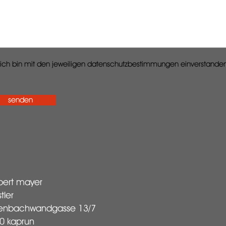
ich bin mit den jeweiligen datenschutzbestimmungen einverstande
senden
bert mayer
tler
kenbachwandgasse 13/7
0 kaprun