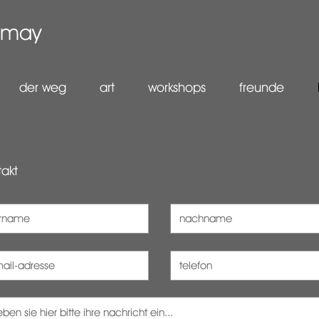
nomay
der weg
art
workshops
freunde
takt