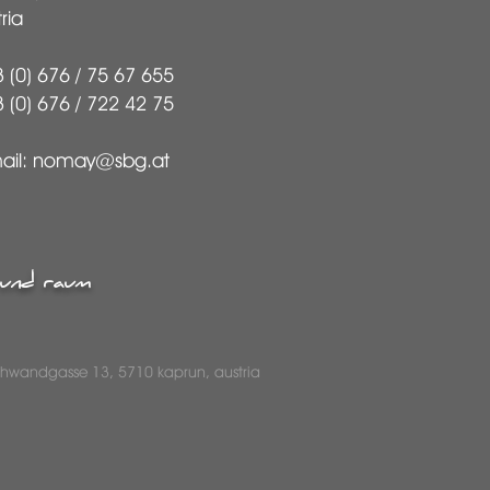
ria
 (0) 676 / 75 67 655
 (0) 676 / 722 42 75
ail:
nomay@sbg.at
t und raum
hwandgasse 13, 5710 kaprun, austria